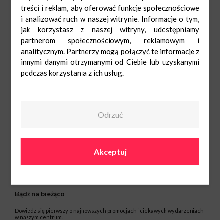
treści i reklam, aby oferować funkcje społecznościowe
i analizować ruch w naszej witrynie. Informacje o tym,
jak korzystasz z naszej witryny, udostępniamy
partnerom społecznościowym, reklamowym i
analitycznym. Partnerzy mogą połączyć te informacje z
innymi danymi otrzymanymi od Ciebie lub uzyskanymi
podczas korzystania z ich usług.
O nas
Odrzuć
Kontakt
Centrum Nowe Czyżyny
Akceptuj
ul. Medweckiego 2
31-870 Kraków
tel.
(12) 297 30 12
e-mail:
noweczyzyny@greenman.pl
Bądź na bieżąco
Dowiedz się pierwszy o najnowszych promocjach i ciekawych wydarzeniach
w naszym centrum.