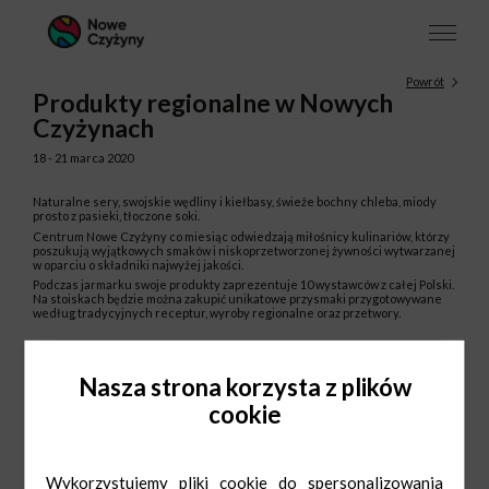
Powrót
Produkty regionalne w Nowych
Czyżynach
18 - 21 marca 2020
Naturalne sery, swojskie wędliny i kiełbasy, świeże bochny chleba, miody
prosto z pasieki, tłoczone soki.
Centrum Nowe Czyżyny co miesiąc odwiedzają miłośnicy kulinariów, którzy
poszukują wyjątkowych smaków i niskoprzetworzonej żywności wytwarzanej
w oparciu o składniki najwyżej jakości.
Podczas jarmarku swoje produkty zaprezentuje 10 wystawców z całej Polski.
Na stoiskach będzie można zakupić unikatowe przysmaki przygotowywane
według tradycyjnych receptur, wyroby regionalne oraz przetwory.
Nasza strona korzysta z plików
cookie
Wykorzystujemy pliki cookie do spersonalizowania