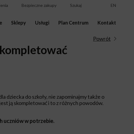
enia
Bezpieczne zakupy
Szukaj
EN
e
Sklepy
Usługi
Plan Centrum
Kontakt
Powrót
kompletować
a dziecka do szkoły, nie zapominajmy także o
 jest ją skompletować i to z różnych powodów.
 uczniów w potrzebie.