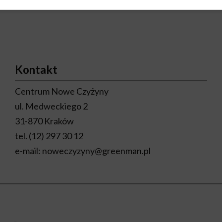
Kontakt
Centrum Nowe Czyżyny
ul. Medweckiego 2
31-870 Kraków
tel.
(12) 297 30 12
e-mail:
noweczyzyny@greenman.pl