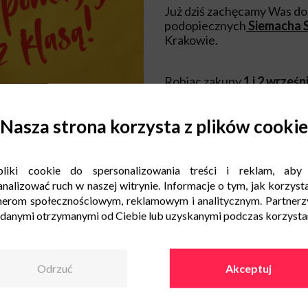
Już dziś zachęcamy Was do 
podopiecznych
Siemacha
Krakowie.
Robiąc zakupy
1 i 2 wrześn
charytatywne. Potrzebne j
odrabiania lekcji w nowym 
Nasza strona korzysta z plików cookie
codziennej nauki.
W specjalnie przygotowan
liki cookie do spersonalizowania treści i reklam, aby
m.in.:
zeszyty w kratkę i lini
nalizować ruch w naszej witrynie. Informacje o tym, jak korzysta
rysowania, kolorowy papier,
nerom społecznościowym, reklamowym i analitycznym. Partnerz
a także kolorowy papier ks
 danymi otrzymanymi od Ciebie lub uzyskanymi podczas korzystani
Liczymy na Wasze ogromn
Odrzuć
Akceptuj
Wspólnie sprawmy, aby dla
przyniósł pełny plecak!