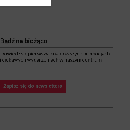
Bądź na bieżąco
Dowiedz się pierwszy o najnowszych promocjach
i ciekawych wydarzeniach w naszym centrum.
Zapisz się do newslettera