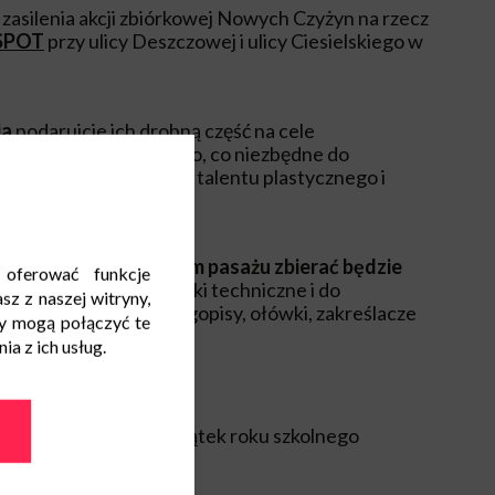
zasilenia akcji zbiórkowej Nowych Czyżyn na rzecz
 SPOT
przy ulicy Deszczowej i ulicy Ciesielskiego w
ia
podarujcie ich drobną część na cele
est dosłownie wszystko, co niezbędne do
roku szkolnym, rozwoju talentu plastycznego i
ym punkcie na naszym pasażu zbierać będzie
 oferować funkcje
ę (60-cio kartkowe), bloki techniczne i do
sz z naszej witryny,
 pisaki i flamastry, długopisy, ołówki, zakreślacze
y mogą połączyć te
ero.
a z ich usług.
e serce!
 każdego dziecka początek roku szkolnego