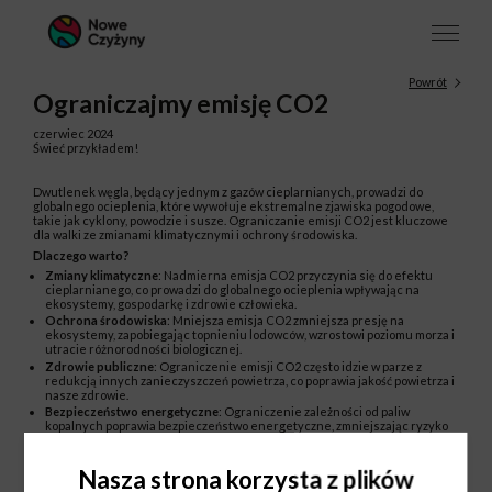
Powrót
Ograniczajmy emisję CO2
czerwiec 2024
Świeć przykładem!
Dwutlenek węgla, będący jednym z gazów cieplarnianych, prowadzi do
globalnego ocieplenia, które wywołuje ekstremalne zjawiska pogodowe,
takie jak cyklony, powodzie i susze. Ograniczanie emisji CO2 jest kluczowe
dla walki ze zmianami klimatycznymi i ochrony środowiska.
Dlaczego warto?
Zmiany klimatyczne
: Nadmierna emisja CO2 przyczynia się do efektu
cieplarnianego, co prowadzi do globalnego ocieplenia wpływając na
ekosystemy, gospodarkę i zdrowie człowieka.
Ochrona środowiska
: Mniejsza emisja CO2 zmniejsza presję na
ekosystemy, zapobiegając topnieniu lodowców, wzrostowi poziomu morza i
utracie różnorodności biologicznej.
Zdrowie publiczne
: Ograniczenie emisji CO2 często idzie w parze z
redukcją innych zanieczyszczeń powietrza, co poprawia jakość powietrza i
nasze zdrowie.
Bezpieczeństwo energetyczne
: Ograniczenie zależności od paliw
kopalnych poprawia bezpieczeństwo energetyczne, zmniejszając ryzyko
związane z wahaniem cen surowców.
Bądź na bieżąco. Śledź nasze kolejne publikacje i dołącz do naszych działań
Nasza strona korzysta z plików
eko!