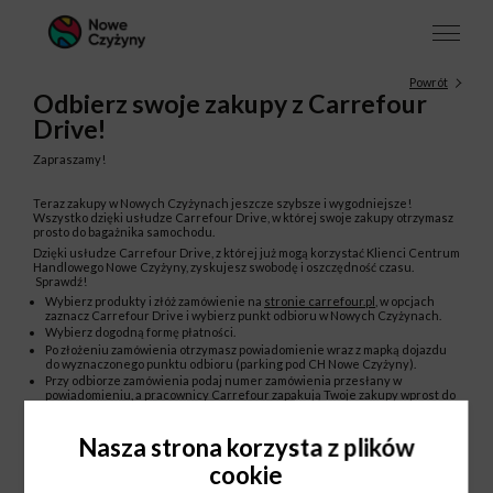
Powrót
Odbierz swoje zakupy z Carrefour
Drive!
Zapraszamy!
Teraz zakupy w Nowych Czyżynach jeszcze szybsze i wygodniejsze!
Wszystko dzięki usłudze Carrefour Drive, w której swoje zakupy otrzymasz
prosto do bagażnika samochodu.
Dzięki usłudze Carrefour Drive, z której już mogą korzystać Klienci Centrum
Handlowego Nowe Czyżyny, zyskujesz swobodę i oszczędność czasu.
Sprawdź!
Wybierz produkty i złóż zamówienie na
stronie carrefour.pl
, w opcjach
zaznacz Carrefour Drive i wybierz punkt odbioru w Nowych Czyżynach.
Wybierz dogodną formę płatności.
Po złożeniu zamówienia otrzymasz powiadomienie wraz z mapką dojazdu
do wyznaczonego punktu odbioru (parking pod CH Nowe Czyżyny).
Przy odbiorze zamówienia podaj numer zamówienia przesłany w
powiadomieniu, a pracownicy Carrefour zapakują Twoje zakupy wprost do
bagażnika.
Odbierasz zakupy i jedziesz!
Nasza strona korzysta z plików
cookie