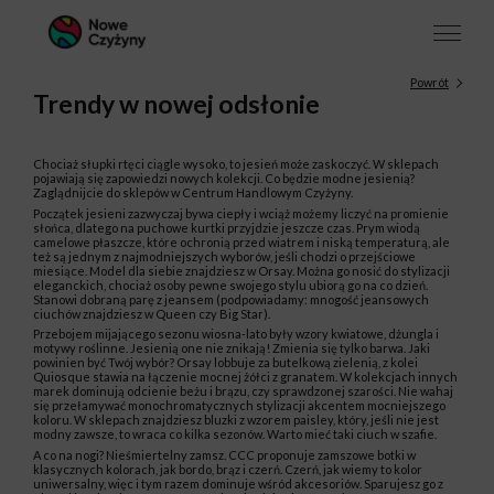
Powrót
Trendy w nowej odsłonie
Chociaż słupki rtęci ciągle wysoko, to jesień może zaskoczyć. W sklepach
pojawiają się zapowiedzi nowych kolekcji. Co będzie modne jesienią?
Zaglądnijcie do sklepów w Centrum Handlowym Czyżyny.
Początek jesieni zazwyczaj bywa ciepły i wciąż możemy liczyć na promienie
słońca, dlatego na puchowe kurtki przyjdzie jeszcze czas. Prym wiodą
camelowe płaszcze, które ochronią przed wiatrem i niską temperaturą, ale
też są jednym z najmodniejszych wyborów, jeśli chodzi o przejściowe
miesiące. Model dla siebie znajdziesz w Orsay. Można go nosić do stylizacji
eleganckich, chociaż osoby pewne swojego stylu ubiorą go na co dzień.
Stanowi dobraną parę z jeansem (podpowiadamy: mnogość jeansowych
ciuchów znajdziesz w Queen czy Big Star).
Przebojem mijającego sezonu wiosna-lato były wzory kwiatowe, dżungla i
motywy roślinne. Jesienią one nie znikają! Zmienia się tylko barwa. Jaki
powinien być Twój wybór? Orsay lobbuje za butelkową zielenią, z kolei
Quiosque stawia na łączenie mocnej żółci z granatem. W kolekcjach innych
marek dominują odcienie beżu i brązu, czy sprawdzonej szarości. Nie wahaj
się przełamywać monochromatycznych stylizacji akcentem mocniejszego
koloru. W sklepach znajdziesz bluzki z wzorem paisley, który, jeśli nie jest
modny zawsze, to wraca co kilka sezonów. Warto mieć taki ciuch w szafie.
A co na nogi? Nieśmiertelny zamsz. CCC proponuje zamszowe botki w
klasycznych kolorach, jak bordo, brąz i czerń. Czerń, jak wiemy to kolor
uniwersalny, więc i tym razem dominuje wśród akcesoriów. Sparujesz go z