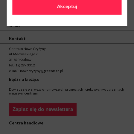
Akceptuj
O nas
Kontakt
Centrum Nowe Czyżyny
ul. Medweckiego 2
31-870 Kraków
tel.
(12) 297 30 12
e-mail:
noweczyzyny@greenman.pl
Bądź na bieżąco
Dowiedz się pierwszy o najnowszych promocjach i ciekawych wydarzeniach
w naszym centrum.
Zapisz się do newslettera
Centra handlowe