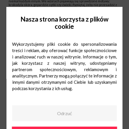
niemal każdym innym. We wzorach pojawiają się sprawdzone motywy:
krokodyla skóra, gepardzie cętki czy ćwieki. Pamiętaj, żeby nie przesadzić z
akcentami!
Jesienią nie rezygnujemy z aktywności! To dobry moment, żeby poszukać
Nasza strona korzysta z plików
nowego zajęcia, które w dodatku przysłuży się kondycji fizycznej. Diverse
proponuje… jogę. Specjalna kolekcja dedykowanych dresów jest luźna,
cookie
wygodna i przewiewna. Nie krępuje ruchów i dodaje pewności siebie. W
kolekcjach codziennych tej marki dominują wyraziste kolory – czerwony i
granatowy, co jest nawiązaniem do kultury amerykańskiej, ale też retro.
Linia Sport Classic i College Cool to bluzy, sukienki, jeansy i czapki z
daszkiem inspirowane właśnie college’m.
Wykorzystujemy pliki cookie do spersonalizowania
Po więcej inspiracji wpadnij na zakupy do Czyżyn!
treści i reklam, aby oferować funkcje społecznościowe
i analizować ruch w naszej witrynie. Informacje o tym,
jak korzystasz z naszej witryny, udostępniamy
partnerom społecznościowym, reklamowym i
analitycznym. Partnerzy mogą połączyć te informacje z
innymi danymi otrzymanymi od Ciebie lub uzyskanymi
podczas korzystania z ich usług.
Odrzuć