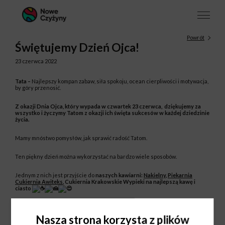
Powrót
Świętujemy Dzień Ojca!
23 czerwca 2022
Tata –
Najlepszy kompan zabaw, siła spokoju, ocean cierpliwości i motywacja,
by góry przenosić.
Z okazji Dnia Ojca, który wypada w czwartek 23 czerwca, dziękujemy za
wszystko i życzymy Tatom z okazji ich święta sukcesów w każdej dziedzinie
życia.
Mamy mnóstwo pomysłów, jak sprawić radość Tatom.
Ten piękny dzień można wykorzystać na bardzo wiele sposobów.
Jednym z nich jest przyjście do
naszych kawiarni:
Nakielny
,
Piekarnia
Cukiernia Awiteks
, Cukiernia Krakowskie Wypieki na najlepszą kawę i
ciasto
Poszukajcie aktualnych promocji wśród ulubionych marek
tutaj
Nasza strona korzysta z plików