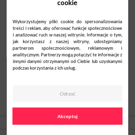
cookie
W tym dniu nie zabraknie także mikołajkowych konkursów, słodkości oraz
spotkania ze św. Mikołajem, który specjalnie na to wydarzenie przybędzie do
CH Czyżyny ze swojej śnieżnej krainy!
Co ważne, Mikołaj nie zapomina również o dorosłych klientach centrum
Wykorzystujemy pliki cookie do spersonalizowania
handlowego. Dla pierwszych 100 osób, które zrobią w tym dniu zakupy i okażą
paragon na min. 30 zł, przygotował świąteczną bombkę choinkową z logo CH
treści i reklam, aby oferować funkcje społecznościowe
Czyżyny i osobistą dedykacją*.
i analizować ruch w naszej witrynie. Informacje o tym,
*Regulamin akcji do pobrania tutaj.
jak korzystasz z naszej witryny, udostępniamy
partnerom społecznościowym, reklamowym i
analitycznym. Partnerzy mogą połączyć te informacje z
innymi danymi otrzymanymi od Ciebie lub uzyskanymi
podczas korzystania z ich usług.
Odrzuć
O nas
Akceptuj
Kontakt
Centrum Nowe Czyżyny