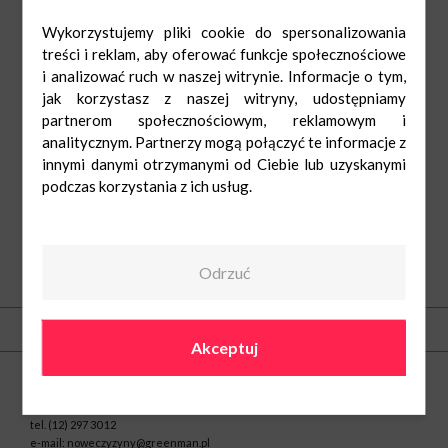
Wykorzystujemy pliki cookie do spersonalizowania
treści i reklam, aby oferować funkcje społecznościowe
i analizować ruch w naszej witrynie. Informacje o tym,
jak korzystasz z naszej witryny, udostępniamy
partnerom społecznościowym, reklamowym i
analitycznym. Partnerzy mogą połączyć te informacje z
innymi danymi otrzymanymi od Ciebie lub uzyskanymi
podczas korzystania z ich usług.
Odrzuć
O nas
Kontakt
Akceptuj
Centrum Nowe Czyżyny
ul. Medweckiego 2
31-870 Kraków
tel.
(12) 297 30 12
e-mail:
noweczyzyny@greenman.pl