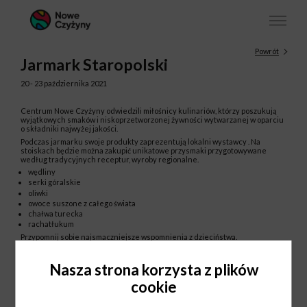
Powrót
Jarmark Staropolski
20 - 23 października 2021
Centrum Nowe Czyżyny odwiedzili miłośnicy kulinariów, którzy poszukują
wyjątkowych smaków i niskoprzetworzonej żywności wytwarzanej w oparciu
o składniki najwyżej jakości.
Podczas jarmarku swoje produkty zaprezentują lokalni wystawcy . Na
stoiskach będzie można zakupić unikatowe przysmaki przygotowywane
według tradycyjnych receptur, wyroby regionalne.
wędliny
serki góralskie
oliwki
owoce suszone z całego świata
chałwa turecka
rachatłukum
Przypomnij sobie najsmaczniejsze wspomnienia z dzieciństwa.
Nasza strona korzysta z plików
cookie