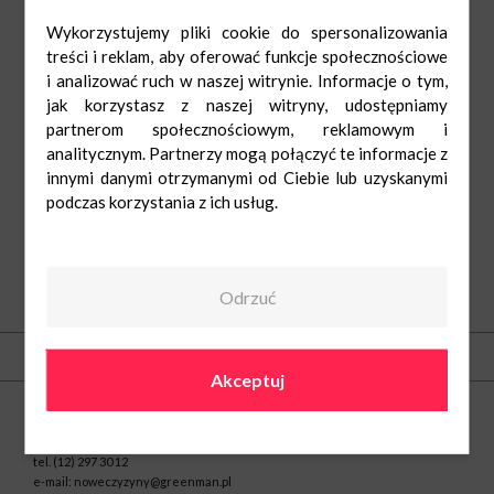
Wykorzystujemy pliki cookie do spersonalizowania
treści i reklam, aby oferować funkcje społecznościowe
i analizować ruch w naszej witrynie. Informacje o tym,
jak korzystasz z naszej witryny, udostępniamy
partnerom społecznościowym, reklamowym i
analitycznym. Partnerzy mogą połączyć te informacje z
innymi danymi otrzymanymi od Ciebie lub uzyskanymi
podczas korzystania z ich usług.
Odrzuć
O nas
Kontakt
Akceptuj
Centrum Nowe Czyżyny
ul. Medweckiego 2
31-870 Kraków
tel.
(12) 297 30 12
e-mail:
noweczyzyny@greenman.pl