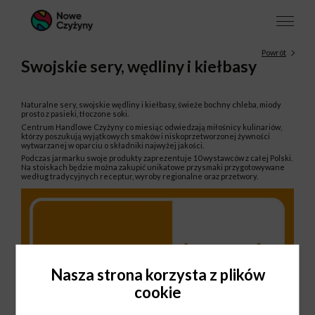
Powrót
Swojskie sery, wędliny i kiełbasy
Naturalne sery, swojskie wędliny i kiełbasy, świeże bochny chleba, miody
prosto z pasieki, tłoczone soki.
Centrum Handlowe Czyżyny co miesiąc odwiedzają miłośnicy kulinariów,
którzy poszukują wyjątkowych smaków i niskoprzetworzonej żywności
wytwarzanej w oparciu o składniki najwyżej jakości.
Podczas jarmarku swoje produkty zaprezentuje 10 wystawców z całej Polski.
Na stoiskach będzie można zakupić unikatowe przysmaki przygotowywane
według tradycyjnych receptur, wyroby regionalne oraz przetwory.
Nasza strona korzysta z plików
cookie