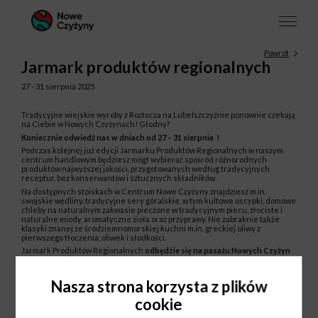
Powrót
Jarmark produktów regionalnych
27 - 31 sierpnia 2025
Tradycyjne wiejskie wyroby z Roztocza na Lubelszczyźnie ponownie czekają
na Ciebie w Nowych Czyżynach! Głodny?
Koniecznie odwiedź nas w dniach od 27 – 31 sierpnia
!
Podczas kolejnej już edycji Jarmarku Produktów Regionalnych w naszym
centrum handlowym będziesz mógł wybierać spośród różnorodnych
produktów najwyższej jakości, przygotowanych według tradycyjnych
receptur, bez konserwantów i sztucznych składników.
Na dostępnych stoiskach w Centrum Nowe Czyżyny znajdziesz m.in.
swojskie wędliny, tradycyjne sery góralskie, w tym kultowe oscypki, domowe
chleby na naturalnym zakwasie pieczone w tradycyjnym piecu, złociste i
naturalne miody, aromatyczne zioła oraz przyprawy. Nie zabraknie także
klasyki znanej ze śródziemnomorskiej kuchni m.in. greckiej oliwy z
pierwszego tłoczenia, oliwek i słodkości.
Jarmark Produktów Regionalnych
odbędzie się na pasażu Nowych Czyżyn
przy sklepie Świat Książki
Zapraszamy!
Nasza strona korzysta z plików
cookie