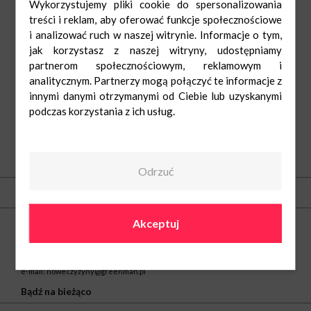
Wykorzystujemy pliki cookie do spersonalizowania
treści i reklam, aby oferować funkcje społecznościowe
i analizować ruch w naszej witrynie. Informacje o tym,
jak korzystasz z naszej witryny, udostępniamy
partnerom społecznościowym, reklamowym i
analitycznym. Partnerzy mogą połączyć te informacje z
innymi danymi otrzymanymi od Ciebie lub uzyskanymi
podczas korzystania z ich usług.
O nas
Odrzuć
Kontakt
Centrum Nowe Czyżyny
Akceptuj
ul. Medweckiego 2
31-870 Kraków
tel.
(12) 297 30 12
e-mail:
noweczyzyny@greenman.pl
Bądź na bieżąco