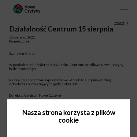
Powrót
Działalność Centrum 15 sierpnia
15 sierpnia 2022
Poniedziałek
Szanowni Klienci,
W poniedziałek, 15 sierpnia 2022 roku, Centrum Handlowe Nowe Czyżyny
będzie
zamknięte
.
Na zakupy serdecznie zapraszamy we wtorek 16 sierpnia, według
dotychczas obowiązujących godzin otwarcia.
Dyrekcja Centrum Nowe Czyżyny
Nasza strona korzysta z plików
cookie