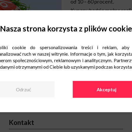
od 10 – 60 procent.
Kupony będzie można real
w dniach od 31 sierpnia do
uczestniczących w akcji. 
Nasza strona korzysta z plików cookie
bezpłatnej aplikacji mobiln
Dodatkowo, dla umilenia Kl
Centrum Handlowym Czyżyny
liki cookie do spersonalizowania treści i reklam, aby
gdzie będzie można bezpłat
nalizować ruch w naszej witrynie. Informacje o tym, jak korzysta
kuponami rabatowymi.
nerom społecznościowym, reklamowym i analitycznym. Partnerz
Akcja „Czas na rabat” to d
 danymi otrzymanymi od Ciebie lub uzyskanymi podczas korzystani
wyprawki czy jesiennej ga
Odrzuć
Akceptuj
Kontakt