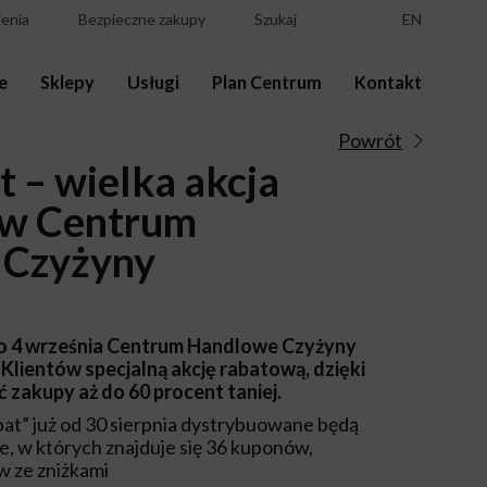
enia
Bezpieczne zakupy
Szukaj
EN
e
Sklepy
Usługi
Plan Centrum
Kontakt
Powrót
t – wielka akcja
 w Centrum
Czyżyny
do 4 września Centrum Handlowe Czyżyny
Klientów specjalną akcję rabatową, dzięki
ć zakupy aż do 60 procent taniej.
bat” już od 30 sierpnia dystrybuowane będą
e, w których znajduje się 36 kuponów,
w ze zniżkami