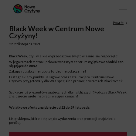
Powrót
Black Week w Centrum Nowe
Czyżyny!
22-29 listopada 2021
Black Week,
czyli wielkie wyprzedażowe święto właśnie się rozpoczęło!
W jego ramach można upolować w naszym centrum
wyjątkowe obniżki cen
sięgające do 80%!
Zakupy i atrakcyjne rabaty to idealne połączenie!
Dlatego sklepy, punkty usługowe oraz restauracje w Centrum Nowe
Czyżyny przygotowały dla Was specjalne promocje w ramach Black Week.
Szukacie już prezentów świątecznych dla najbliższych? Podczas Black Week
znajdziecie wiele inspiracji w super cenach!
Wyjątkowe oferty znajdziecie od 22 do 29 listopada.
Listę sklepów, które dołączą do wydarzenia oraz promocji znajdziecie
poniżej.