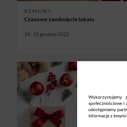
REMONT
Czasowe zamknięcie lokalu
14 - 15 grudnia 2022
Wykorzystujemy p
społecznościowe i a
udostępniamy part
informacje z innymi